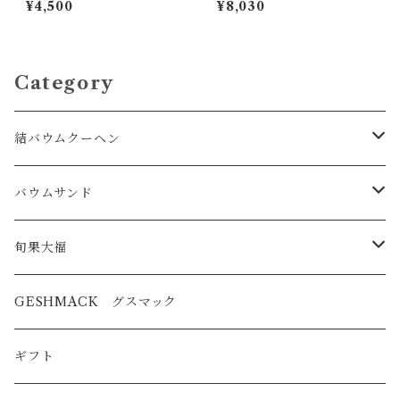
¥4,500
¥8,030
サンド
ド
Category
結バウムクーヘン
結びのバウム（数字アレンジ可）
バウムサンド
バウムクーヘンを使用したオリジナルスイーツ
旬果大福とセット商品
旬果大福
旬果バウムサンドとセット商品
GESHMACK グスマック
その他 和菓子
ギフト