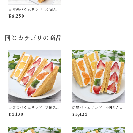
☆旬果バウムサンド（6個入）
｜フルーツ×バウムの贅沢サン
¥6,250
ド
同じカテゴリの商品
☆旬果バウムサンド（3個入）
旬果バウムサンド（4個入A）
｜フルーツ×バウムの贅沢サン
｜フルーツ×バウムの贅沢サン
¥4,130
¥5,424
ド
ド