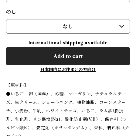
のし
なし
International shipping available
Add to cart
日本国内にお住まいの方向け
【原材料】
●いちご：卵（国産）、砂糖、マーガリン、ナチュラルチー
ズ、生クリーム、ショートニング、植物油脂、コーンスター
チ、小麦粉、牛乳、ホワイトチョコ、いちご、ラム酒/膨張
剤、乳化剤、リン酸塩(Na)、酸化防止剤(V.E）、保存料（ソ
ルビン酸K）、安定剤（キサンタンガム）、香料、着色料（カ